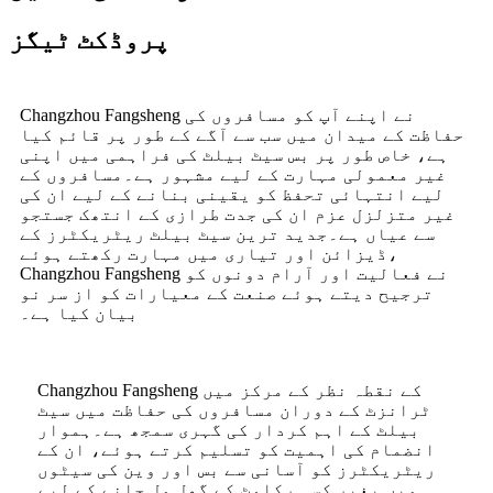
پروڈکٹ ٹیگز
Changzhou Fangsheng نے اپنے آپ کو مسافروں کی
حفاظت کے میدان میں سب سے آگے کے طور پر قائم کیا
ہے، خاص طور پر بس سیٹ بیلٹ کی فراہمی میں اپنی
غیر معمولی مہارت کے لیے مشہور ہے۔مسافروں کے
لیے انتہائی تحفظ کو یقینی بنانے کے لیے ان کی
غیر متزلزل عزم ان کی جدت طرازی کے انتھک جستجو
سے عیاں ہے۔جدید ترین سیٹ بیلٹ ریٹریکٹرز کے
ڈیزائن اور تیاری میں مہارت رکھتے ہوئے،
Changzhou Fangsheng نے فعالیت اور آرام دونوں کو
ترجیح دیتے ہوئے صنعت کے معیارات کو از سر نو
بیان کیا ہے۔
Changzhou Fangsheng کے نقطہ نظر کے مرکز میں
ٹرانزٹ کے دوران مسافروں کی حفاظت میں سیٹ
بیلٹ کے اہم کردار کی گہری سمجھ ہے۔ہموار
انضمام کی اہمیت کو تسلیم کرتے ہوئے، ان کے
ریٹریکٹرز کو آسانی سے بس اور وین کی سیٹوں
میں بغیر کسی رکاوٹ کے گھل مل جانے کے لیے