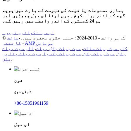
ہماری مصنوعات یا قیمت کی فہرست کے بارے میں پوچھ
گچھ کے لئے، براہ کرم ہمیں اپنا ای میل چھوڑیں اور
ہم 24 گھنٹوں کے اندر رابطے میں رہیں گے۔
ابھی انکوائری کریں۔
© کاپی رائٹ - 2010-2024 : جملہ حقوق محفوظ ہیں۔-
سائٹ
AMP موبائل
-
کا نقشہ
کار سیٹ بیلٹ ساکٹ
,
سیٹ بیلٹ بکل بیلٹ
,
کار سیٹ بیلٹ
بٹن
,
سیٹ بیلٹ بٹن
,
سیٹ بیلٹ بکسوا
,
سیٹ بیلٹ پٹا پر
,
بٹن
فون
ٹیلی فون
+86-15851961159
ای میل