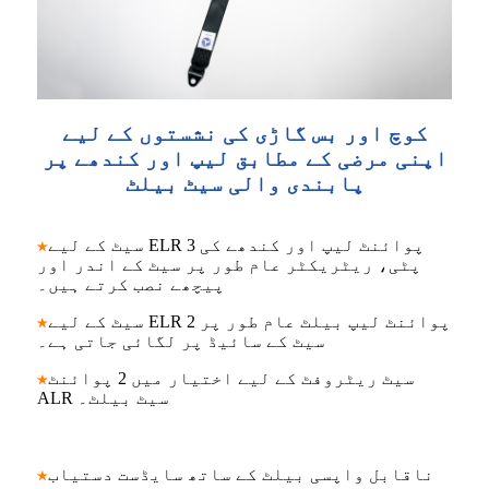
کوچ اور بس گاڑی کی نشستوں کے لیے
اپنی مرضی کے مطابق لیپ اور کندھے پر
پابندی والی سیٹ بیلٹ
سیٹ کے لیے ELR 3 پوائنٹ لیپ اور کندھے کی
★
پٹی، ریٹریکٹر عام طور پر سیٹ کے اندر اور
پیچھے نصب کرتے ہیں۔
سیٹ کے لیے ELR 2 پوائنٹ لیپ بیلٹ عام طور پر
★
سیٹ کے سائیڈ پر لگائی جاتی ہے۔
سیٹ ریٹروفٹ کے لیے اختیار میں 2 پوائنٹ
★
ALR سیٹ بیلٹ۔
ناقابل واپسی بیلٹ کے ساتھ سایڈست دستیاب
★