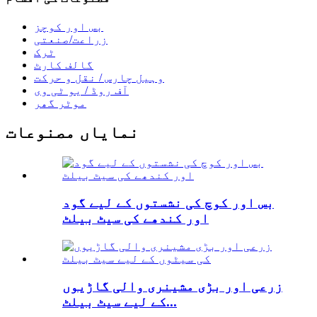
بس اور کوچز
زراعت/صنعتی
ٹرک
گالف کارٹ
وہیل چارس / نقل و حرکت
آف روڈ / یو ٹی وی
موٹر گھر
نمایاں مصنوعات
بس اور کوچ کی نشستوں کے لیے گود
اور کندھے کی سیٹ بیلٹ
زرعی اور بڑی مشینری والی گاڑیوں
کے لیے سیٹ بیلٹ...