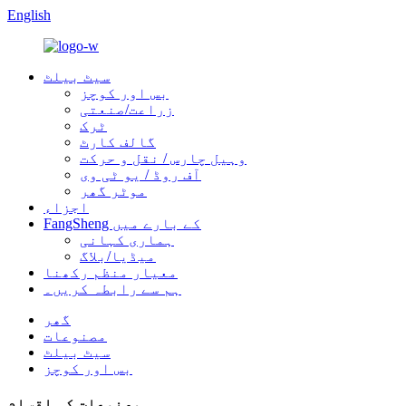
English
سیٹ بیلٹ
بس اور کوچز
زراعت/صنعتی
ٹرک
گالف کارٹ
وہیل چارس / نقل و حرکت
آف روڈ / یو ٹی وی
موٹر گھر
اجزاء
FangSheng کے بارے میں
ہماری کہانی
میڈیا/بلاگ
معیار منظم رکھنا
ہم سے رابطہ کریں۔
گھر
مصنوعات
سیٹ بیلٹ
بس اور کوچز
مصنوعات کی اقسام