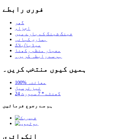
فوری رابطے
گھر
اجزاء
فینگ شینگ کے بارے میں
ہماری کہانی
میڈیا/بلاگ
معیار منظم رکھنا
ہم سے رابطہ کریں۔
ہمیں کیوں منتخب کریں۔
100% معائنہ
تیز ترسیل
24 گھنٹے * 7 سپورٹ
ہم سے رجوع فرمائیں
انکوائری