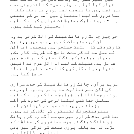
تیار کیا گیا ہے۔چاہے سیٹ کے اندرونی حصے
میں نصب ہوں یا پیچھے نصب ہوں، یہ ریٹریکٹرز
مسافروں کے لیے استعمال میں آسانی کو یقینی
بناتے ہوئے ایک محفوظ فٹ فراہم کرنے کے لیے
انجنیئر کیے گئے ہیں۔
جو چیز چانگ زو فانگ شینگ کو الگ کرتی ہے وہ
ان کی مصنوعات کے ہر پہلو میں بہترین
کارکردگی کا انتھک جستجو ہے۔پیچیدہ ڈیزائن
کے عمل سے لے کر سخت جانچ کے طریقہ کار تک،
معیار مینوفیکچرنگ کے سفر کے ہر قدم میں
شامل ہے۔فضیلت کے لیے اس اٹل عزم نے انہیں
دنیا بھر کے گاہکوں کا اعتماد اور اعتماد
حاصل کیا ہے۔
مزید برآں، چانگ زو فانگ شینگ کی جدت طرازی
کی لگن محض فعالیت سے باہر ہے۔وہ ابھرتے
ہوئے رجحانات اور ضوابط سے آگے رہنے کے لیے
مسلسل حفاظتی ٹیکنالوجی کی حدود کو آگے
بڑھاتے ہیں، نئے مواد، ڈیزائن، اور
مینوفیکچرنگ تکنیکوں کی تلاش کرتے ہیں۔
حفاظتی جدت طرازی میں سب سے آگے رہ کر، چانگ
زو فانگ شینگ نہ صرف مسافروں کی حفاظت کو
بڑھاتا ہے بلکہ پوری صنعت کی ترقی میں بھی
اپنا حصہ ڈالتا ہے۔