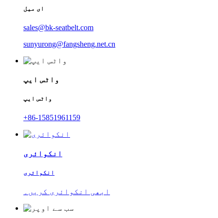
ای میل
sales@bk-seatbelt.com
sunyurong@fangsheng.net.cn
واٹس ایپ
واٹس ایپ
+86-15851961159
انکوائری
انکوائری
ابھی انکوائری کریں۔