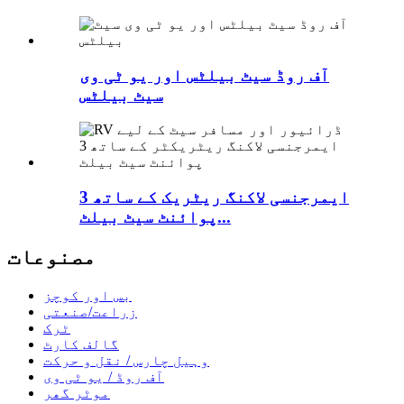
آف روڈ سیٹ بیلٹس اور یو ٹی وی
سیٹ بیلٹس
ایمرجنسی لاکنگ ریٹریک کے ساتھ 3
پوائنٹ سیٹ بیلٹ...
مصنوعات
بس اور کوچز
زراعت/صنعتی
ٹرک
گالف کارٹ
وہیل چارس / نقل و حرکت
آف روڈ / یو ٹی وی
موٹر گھر