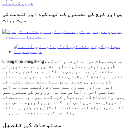
شروع کرنے کے
بس اور کوچ کی نشستوں کے لیے گود اور کندھے کی
سیٹ بیلٹ
Changzhou Fangsheng، بس سیٹ بیلٹ فراہم کرنے والے کے
طور پر اپنی عمدگی کے لیے مشہور ہے، مسافروں کی
حفاظت کی جدت میں سب سے آگے ہے۔مسافروں کے لیے
انتہائی تحفظ کو یقینی بنانے کے لیے گہری وابستگی
کے ساتھ، ہم جدید ترین سیٹ بیلٹ ریٹریکٹرز کے
ڈیزائن اور تیاری میں مہارت رکھتے ہیں۔یہ اہم
حفاظتی اجزاء آسانی سے بس اور وین کی سیٹوں میں
ہموار انضمام کے لیے تیار کیے گئے ہیں، چاہے سیٹ کے
اندرونی حصے میں نصب کیے گئے ہوں یا پیچھے نصب کیے
گئے ہوں، آرام اور حفاظت کے امتزاج کو یقینی بناتے
ہوئے جو کسی سے پیچھے نہیں ہے۔
مصنوعات کی تفصیل