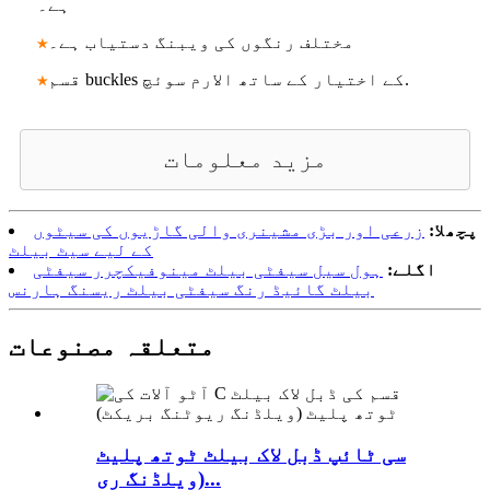
ہے۔
مختلف رنگوں کی ویبنگ دستیاب ہے۔
★
قسم buckles کے اختیار کے ساتھ الارم سوئچ.
★
مزید معلومات
پچھلا:
زرعی اور بڑی مشینری والی گاڑیوں کی سیٹوں
کے لیے سیٹ بیلٹ
اگلے:
ہول سیل سیفٹی بیلٹ مینوفیکچرر سیفٹی
بیلٹ گائیڈ رنگ سیفٹی بیلٹ ریسنگ ہارنس
متعلقہ مصنوعات
سی ٹائپ ڈبل لاک بیلٹ ٹوتھ پلیٹ
(ویلڈنگ ری...