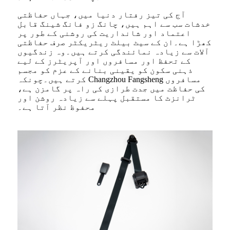
آج کی تیز رفتار دنیا میں، جہاں حفاظتی
خدشات سب سے اہم ہیں، چانگ زو فانگ شینگ قابل
اعتماد اور شانداریت کی روشنی کے طور پر
کھڑا ہے۔ان کے سیٹ بیلٹ ریٹریکٹر صرف حفاظتی
آلات سے زیادہ نمائندگی کرتے ہیں۔وہ زندگیوں
کے تحفظ اور مسافروں اور آپریٹرز کے لیے
ذہنی سکون کو یقینی بنانے کے عزم کو مجسم
کرتے ہیں۔چونکہ Changzhou Fangsheng مسافروں
کی حفاظت میں جدت طرازی کی راہ پر گامزن ہے،
ٹرانزٹ کا مستقبل پہلے سے زیادہ روشن اور
محفوظ نظر آتا ہے۔