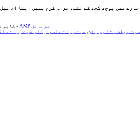
 گچھ کے لئے، براہ کرم ہمیں اپنا ای میل چھوڑیں اور ہم 24 گھنٹوں کے اندر
AMP موبائل
-
© کاپی رائٹ - 2010-2024 
سیٹ بیلٹ پٹا پر بٹن
,
سیٹ بیلٹ بکسوا
,
کار سیٹ بیلٹ ساک