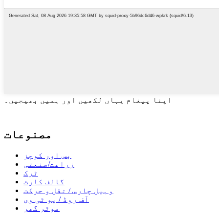
اپنا پیغام یہاں لکھیں اور ہمیں بھیجیں۔
مصنوعات
بس اور کوچز
زراعت/صنعتی
ٹرک
گالف کارٹ
وہیل چارس / نقل و حرکت
آف روڈ / یو ٹی وی
موٹر گھر