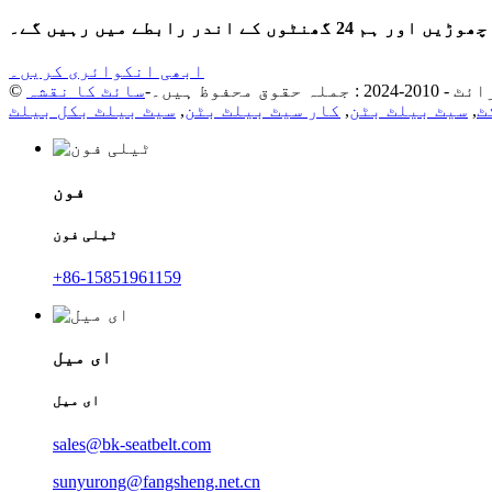
 رابطے میں رہیں گے۔
ابھی انکوائری کریں۔
: جملہ حقوق محفوظ ہیں۔-
سائٹ کا نقشہ
ٹ
,
سیٹ بیلٹ بٹن
,
کار سیٹ بیلٹ بٹن
,
سیٹ بیلٹ بکل بیلٹ
فون
ٹیلی فون
+86-15851961159
ای میل
ای میل
sales@bk-seatbelt.com
sunyurong@fangsheng.net.cn