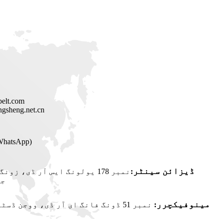
belt.com
gsheng.net.cn
15851961159(WhatsApp)
ڈیزائن سینٹر
:
نمبر 178 یولونگ ایس آر ڈی، 
جی
مینوفیکچرر
:
نمبر 51 ڈونگ فانگ ای آر ڈی، ووجن 