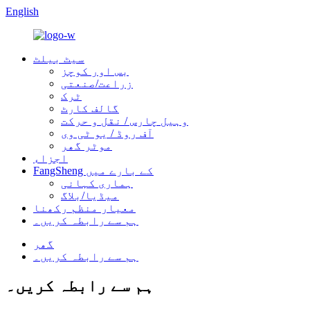
English
سیٹ بیلٹ
بس اور کوچز
زراعت/صنعتی
ٹرک
گالف کارٹ
وہیل چارس / نقل و حرکت
آف روڈ / یو ٹی وی
موٹر گھر
اجزاء
FangSheng کے بارے میں
ہماری کہانی
میڈیا/بلاگ
معیار منظم رکھنا
ہم سے رابطہ کریں۔
گھر
ہم سے رابطہ کریں۔
ہم سے رابطہ کریں۔