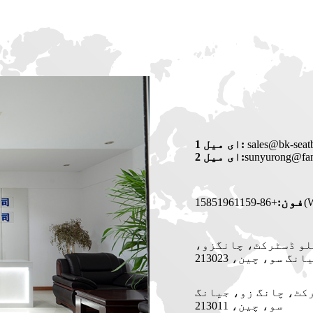
sales@bk-seat
ای میل 1:
sunyurong@fan
ای میل 2:
فون
:
+86-
زونگلو ڈسٹرکٹ، چانگزو،
انگ سو، چین، 213023
ڈسٹرکٹ، چانگ زو، جیانگ
سو، چین، 213011