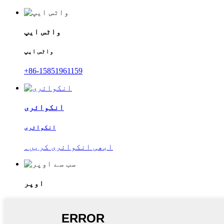
واٹس ایپ
واٹس ایپ
+86-15851961159
انکوائری
انکوائری
ابھی انکوائری کریں۔
اوپر