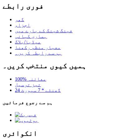
فوری رابطے
گھر
اجزاء
فینگ شینگ کے بارے میں
ہماری کہانی
میڈیا/بلاگ
معیار منظم رکھنا
ہم سے رابطہ کریں۔
ہمیں کیوں منتخب کریں۔
100% معائنہ
تیز ترسیل
24 گھنٹے * 7 سپورٹ
ہم سے رجوع فرمائیں
انکوائری